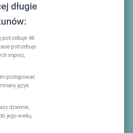
ej długie
ekunów:
ę potrzebuje 48
zasie potrzebuje
ych imprez,
 nim postępować
mniany język
azy dziennie,
do jego wieku,