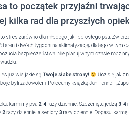
a to początek przyjaźni trwając
żej kilka rad dla przyszłych opi
to stres zarówno dla młodego jak i dorosłego psa. Zwierz
 teren i dwóch tygodni na aklimatyzację, dlatego w tym c
poczucia bezpieczeństwa. Nie planuj w tym czasie rodzinn
wadzki.
es już wie jakie są
Twoje słabe strony!
Ucz się jak z
boje byli zadowoleni. Polecamy książkę Jan Fennell „Zapo
eku, karmimy psa
2-4
razy dziennie. Szczenięta jedzą
3-4
r
sy
2
razy dziennie, a seniory
3
razy dziennie. Dopasuj karmę 