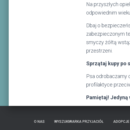
Na przyszłych opie
odpowiednim wieku
Dbaj o bezpieczeńs
zabezpieczonym tere
smyczy żółtą wstąż
przestrzeni.
Sprzątaj kupy po 
Psa odrobaczamy 
profilaktyce przec
Pamiętaj! Jedyną w
O NAS
WYSZUKIWARKA PRZYJACIÓŁ
ADOPCJE