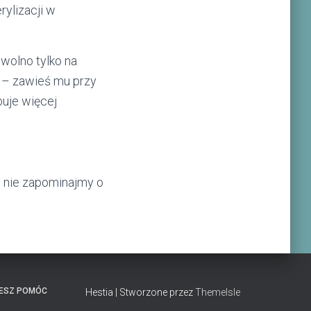
ylizacji w
wolno tylko na
h – zawieś mu przy
buje więcej
m
nie zapominajmy o
ESZ POMÓC
Hestia | Stworzone przez
ThemeIsle