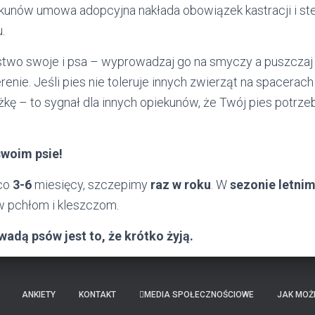
kunów umowa adopcyjna nakłada obowiązek kastracji i ster
.
two swoje i psa – wyprowadzaj go na smyczy a puszczaj 
nie. Jeśli pies nie toleruje innych zwierząt na spacerac
kę – to sygnał dla innych opiekunów, że Twój pies potrze
swoim psie!
co
3-6
miesięcy, szczepimy
raz w roku
. W
sezonie letni
iw pchłom i kleszczom.
adą psów jest to, że krótko żyją.
ANKIETY
KONTAKT
MEDIA SPOŁECZNOŚCIOWE
JAK MOŻ